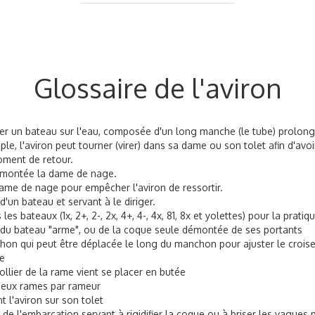
Glossaire de l'aviron
ser un bateau sur l'eau, composée d'un long manche (le tube) prolongé
le, l'aviron peut tourner (virer) dans sa dame ou son tolet afin d'avoi
oment de retour.
t montée la dame de nage.
dame de nage pour empêcher l'aviron de ressortir.
d'un bateau et servant à le diriger.
s bateaux (1x, 2+, 2-, 2x, 4+, 4-, 4x, 81, 8x et yolettes) pour la pratiq
ir du bateau "arme", ou de la coque seule démontée de ses portants
chon qui peut être déplacée le long du manchon pour ajuster le croisem
ge
 collier de la rame vient se placer en butée
deux rames par rameur
t l'aviron sur son tolet
t de l'embarcation servant à rigidifier la coque ou à briser les vagues 