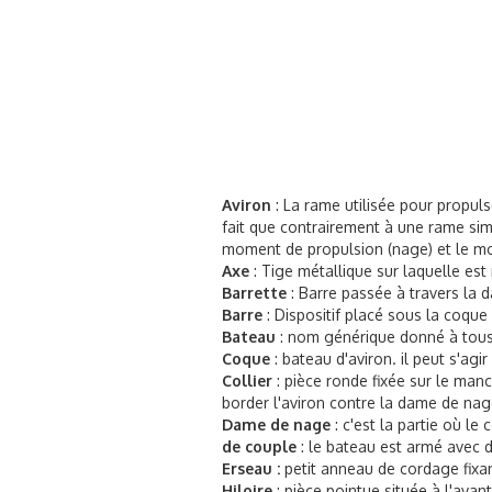
Aviron
: La rame utilisée pour propul
fait que contrairement à une rame simp
moment de propulsion (nage) et le m
Axe
: Tige métallique sur laquelle es
Barrette
: Barre passée à travers la 
Barre
: Dispositif placé sous la coque 
Bateau
: nom générique donné à tous le
Coque
: bateau d'aviron. il peut s'ag
Collier
: pièce ronde fixée sur le man
border l'aviron contre la dame de na
Dame de nage
: c'est la partie où le
de couple
: le bateau est armé avec 
Erseau :
petit anneau de cordage fixan
Hiloire
: pièce pointue située à l'avan