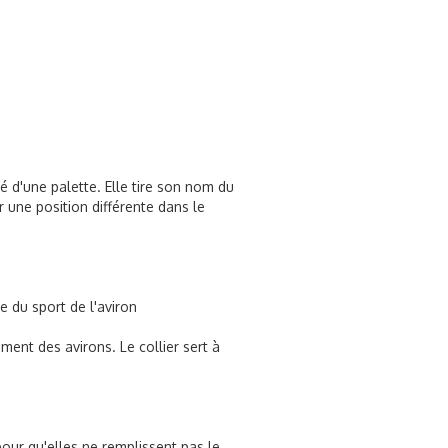
 d'une palette. Elle tire son nom du
r une position différente dans le
ue du sport de l'aviron
ent des avirons. Le collier sert à
pour qu'elles ne remplissent pas le